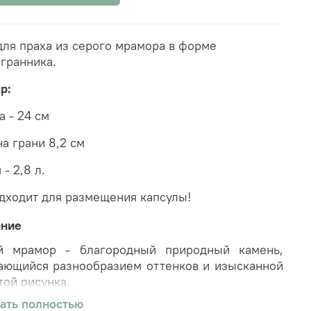
для праха из серого мрамора в форме
гранника.
ер:
а - 24 см
а грани 8,2 см
- 2,8 л.
дходит для размещения капсулы!
ание
й мрамор - благородный природный камень,
ающийся разнообразием оттенков и изысканной
той рисунка.
ать полностью
горная порода получила название из