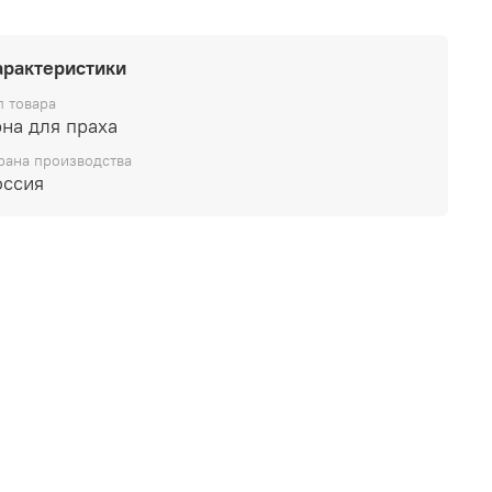
арактеристики
п товара
на для праха
рана производства
оссия