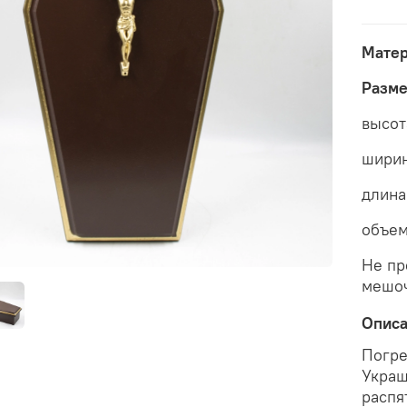
Матер
Разм
высот
ширин
длина
объем 
Не пр
мешо
Опис
Погре
Укра
распя