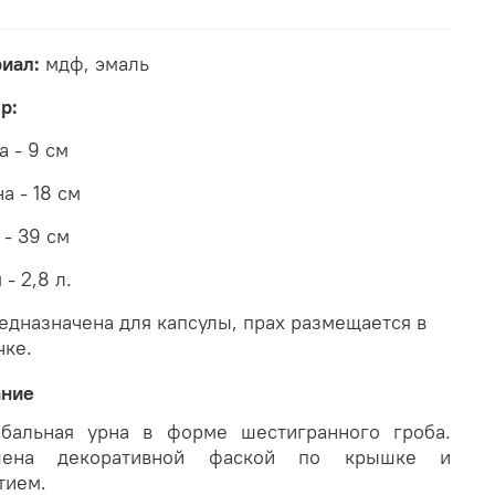
иал:
мдф, эмаль
ер:
а - 9 см
а - 18 см
 - 39 см
- 2,8 л.
едназначена для капсулы, прах размещается в
чке.
ание
бальная урна в форме шестигранного гроба.
шена декоративной фаской по крышке и
тием.