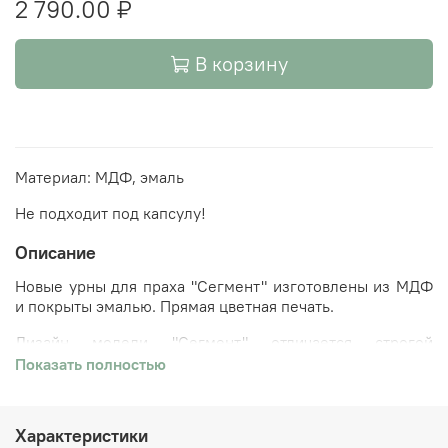
2 790.00 ₽
В корзину
Материал: МДФ, эмаль
Не подходит под капсулу!
Описание
Новые урны для праха "Сегмент" изготовлены из МДФ
и покрыты эмалью. Прямая цветная печать.
Дизайн модели "Сегмент" отличается строгой
элегантностью и универсальностью, а прямая
Показать полностью
полноцветная печать позволяет наносить изображения
высокого качества, устойчивые к механическим
повреждениям и воздействию влаги.
Характеристики