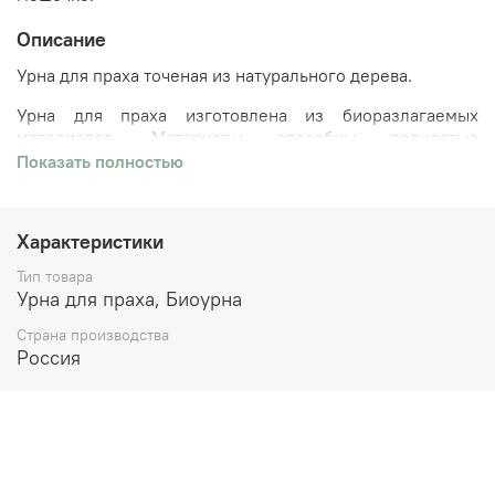
Описание
Урна для праха точеная из натурального дерева.
Урна для праха
изготовлена из биоразлагаемых
материалов. Материалы способны полностью
разлагаться в почве за 2-5 лет, не нанося вред
Показать полностью
окружающей среде.
Характеристики
Тип товара
Урна для праха, Биоурна
Страна производства
Россия