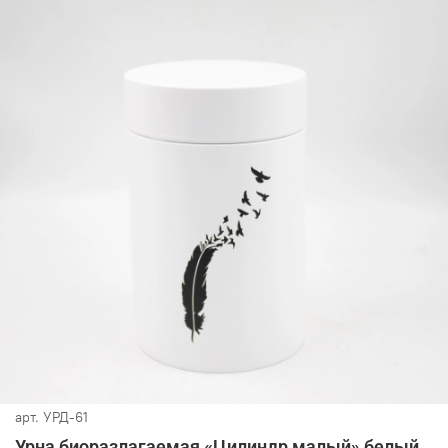
арт.
УРД-61
Урна биоразлагаемая «Цилиндр малый» белый