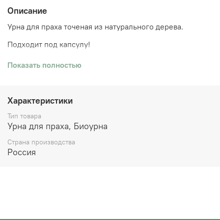
Описание
Урна для праха точеная из натурального дерева.
Подходит под капсулу!
Урна для праха
изготовлена из биоразлагаемых
Показать полностью
материалов. Материалы способны полностью
разлагаться в почве за 2-5 лет, не нанося вред
окружающей среде.
Характеристики
Тип товара
Урна для праха, Биоурна
Страна производства
Россия