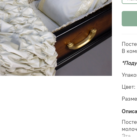
Посте
В ком
*Поду
Упако
Цвет:
Разме
Опис
Посте
молоч
Эта 