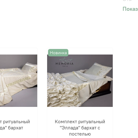
пров
Показ
детал
Новинка
т ритуальный
Комплект ритуальный
да" бархат
"Эллада" бархат с
постелью