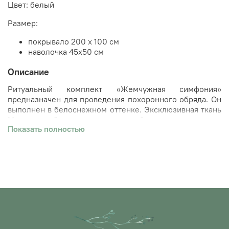
Цвет: белый
Размер:
покрывало 200 х 100 см
наволочка 45х50 см
Описание
Ритуальный комплект «Жемчужная симфония»
предназначен для проведения похоронного обряда. Он
выполнен в белоснежном оттенке. Эксклюзивная ткань
Мадин обладает уникальной мягкостью и
Показать полностью
кристаллоновым сиянием, а также отделана элегантной
атласной косой бейкой. Бордюр покрывала создан из
простеганной атласной базы с орнаментом «цепочка»,
который полностью украшен жемчугом. Вдобавок
изделие декорировано роскошным кордовым
кружевом, дополненным миниатюрными перлами.