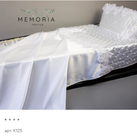
арт.
К125