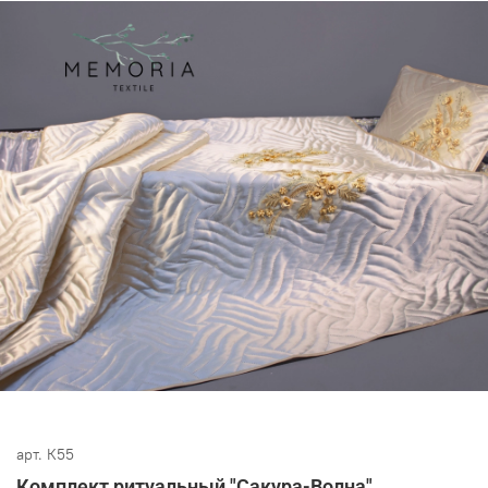
арт.
К55
Комплект ритуальный "Сакура-Волна"