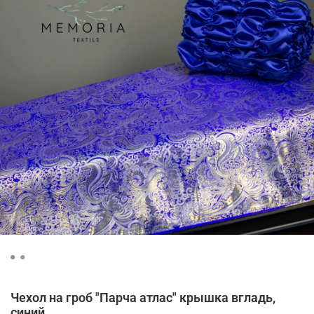
Чехол на гроб "Парча атлас" крышка вгладь,
синий